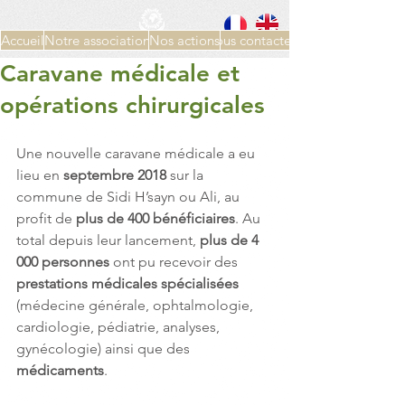
Accueil
Notre association
Nos actions
Nous contacter
Caravane médicale et
opérations chirurgicales
Une nouvelle caravane médicale a eu 
lieu en
 septembre 2018
 sur la 
commune de Sidi H’sayn ou Ali, au 
profit de 
plus de 400 bénéficiaires
. Au 
total depuis leur lancement, 
plus de 4 
000 personnes 
ont pu recevoir des 
prestations médicales spécialisées
(médecine générale, ophtalmologie, 
cardiologie, pédiatrie, analyses, 
gynécologie) ainsi que des 
médicaments
.