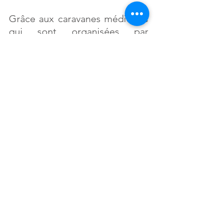
Grâce aux caravanes médicales 
qui sont organisées par 
MarocaVie 
depuis 2013, près de 
7000 personnes
 issues de 
régions isolées ont pu 
bénéficier de prestations de 
santé essentielles.
Commentaires
Rédigez un commentaire...
Zone Industrielle, Lot 631
BP1761