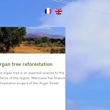
rgan tree reforestation
e argan tree is an essential species to the
lance of the region. Marocavie has financed a
forestation project of the Argan forest.