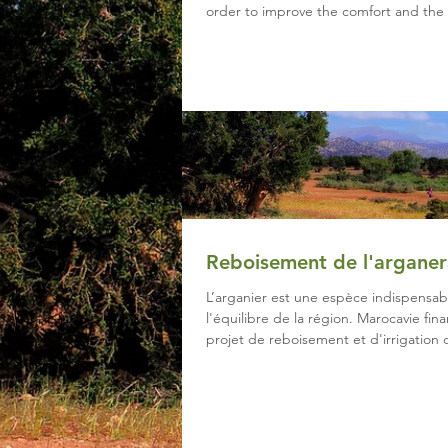
order to improve the comfort and the
space of the
Reboisement de l'arganer
L’arganier est une espèce indispensab
l'équilibre de la région. Marocavie fin
projet de reboisement et d'irrigation 