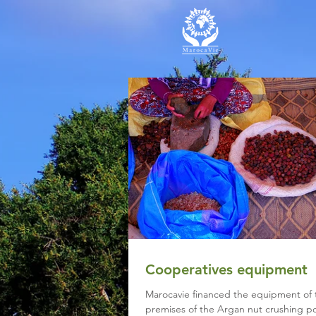
Cooperatives equipment
Marocavie financed the equipment of 
premises of the Argan nut crushing po