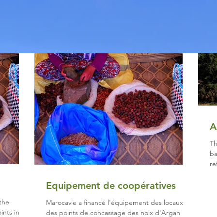
A
Th
ba
re
Equipement de coopératives
the
Marocavie a financé l'équipement des locaux
ints in
des points de concassage des noix d'Argan