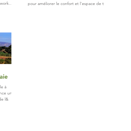
 work
pour améliorer le confort et l'espace de t
aie
le à
ance un
de l&