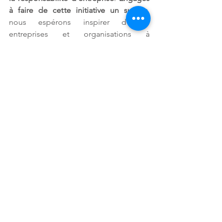
à faire de cette initiative un succès
, 
nous espérons inspirer d’autres 
entreprises et organisations à 
s’impliquer dans des actions similaires 
pour 
améliorer la santé et le bien-être 
des communautés
.   
OLVEA x NUXE : De la 
confiance à l'engagement
La 
collaboration entre 
OLVEA
 et 
Nuxe
incarne une vision partagée de la 
responsabilité sociale et de 
l’engagement, qui va au-delà des 
relations commerciales. C’est une 
histoire de 
confiance
, 
d’unité
, et 
d’aspiration à un impact positif
.   