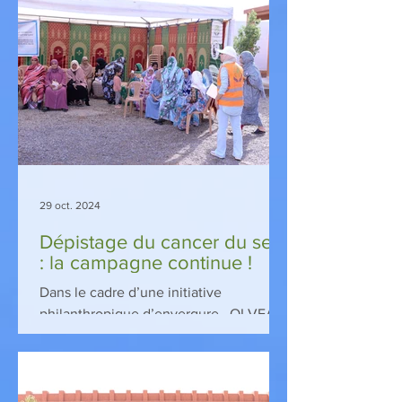
reçu des cartables et fournitures
scolaires grâce à l’association
Marocavie.
29 oct. 2024
Dépistage du cancer du sein
: la campagne continue !
Dans le cadre d’une initiative
philanthropique d’envergure , OLVEA
Foundation , à travers son association
MarocaVie , et Nuxe , ont...