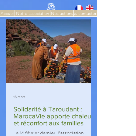
Accueil
Notre association
Nos actions
Nous contacter
16 mars
Solidarité à Taroudant :
MarocaVie apporte chaleur
et réconfort aux familles
Le 14 février dernier, l’association