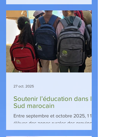
MarocaVie a lancé une opération
solidaire d'envergure dans la province
de Taroudant. Face aux conditions
hivernales difficiles, cette initiative vise
à apporter chaleur et confort aux foyers
les plus isolés.
27 oct. 2025
Soutenir l’éducation dans le
Sud marocain
Entre septembre et octobre 2025, 1 171
élèves des zones rurales des provinces
de Taroudant, Essaouira et Sidi Ifni ont