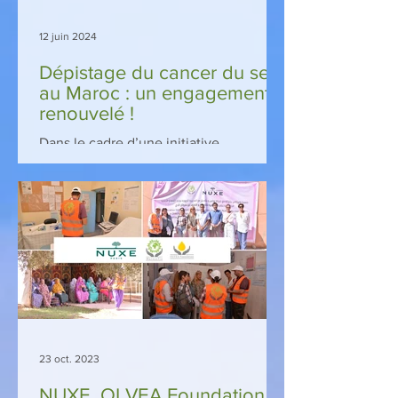
12 juin 2024
Dépistage du cancer du sein
au Maroc : un engagement
renouvelé !
Dans le cadre d’une initiative
philanthropique d’envergure , OLVEA
Foundation , à travers son association
MarocaVie , et Nuxe , ont...
23 oct. 2023
NUXE, OLVEA Foundation &