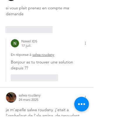
si vous plait prenez en compte ma 
demande
J'aime
Répondre
Nawel IDS
17 juil.
En réponse à
salwa roudany
Bonjour as tu trouver une solution 
depuis ??
J'aime
Répondre
salwa roudany
24 mars 2025
je m'apelle salwa roudany  j'etait a 
l'orphelinat de l'ala amina  de taroudant 
dans mon enfance de 2 ans  a 6 ans je suis 
nee le 1 janvier 2011 au moment ou je vous 