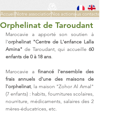
Accueil
Notre association
Nos actions
Nous contacter
Orphelinat de Taroudant
Marocavie a apporté son soutien à 
l'
orphelinat "Centre de L'enfance Lalla 
Amina"
 de Taroudant, qui accueille 
60 
enfants de 0 à 18 ans
. 
Marocavie a 
financé l'ensemble des 
frais annuels d'une des maisons de 
l'orphelinat
, la maison "Zohor Al Amal" 
(7 enfants) : habits, fournitures scolaires, 
nourriture, médicaments, salaires des 2 
mères-éducatrices, etc.